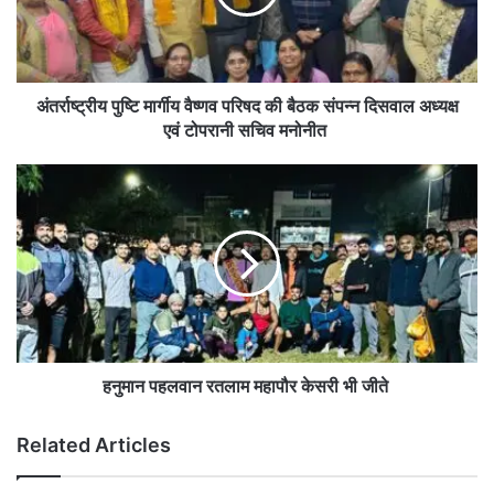
की
बैठक
संपन्न दिसवाल
अध्यक्ष
एवं
अंतर्राष्ट्रीय पुष्टि मार्गीय वैष्णव परिषद की बैठक संपन्न दिसवाल अध्यक्ष
टोपरानी
एवं टोपरानी सचिव मनोनीत
सचिव
मनोनीत
हनुमान
पहलवान
रतलाम
महापौर
केसरी
भी
जीते
हनुमान पहलवान रतलाम महापौर केसरी भी जीते
Related Articles