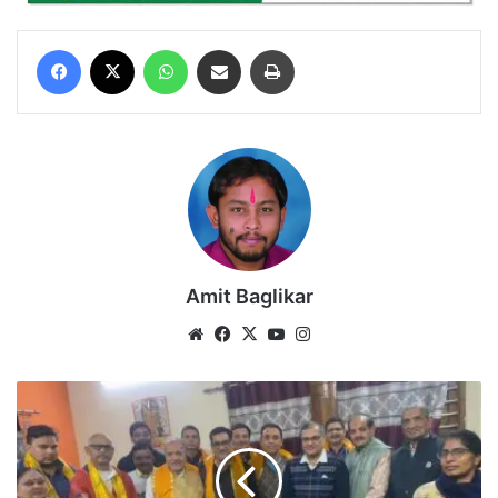
Facebook
X
WhatsApp
Share via Email
Print
Amit Baglikar
Website
Facebook
X
YouTube
Instagram
अंतर्राष्ट्रीय
पुष्टि
मार्गीय
वैष्णव
परिषद