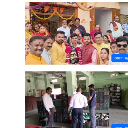
आपका श
आपका श