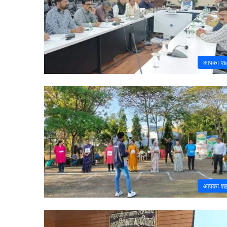
आपका श
आपका श