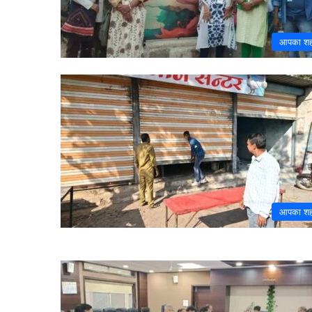
आपका श
आपका श