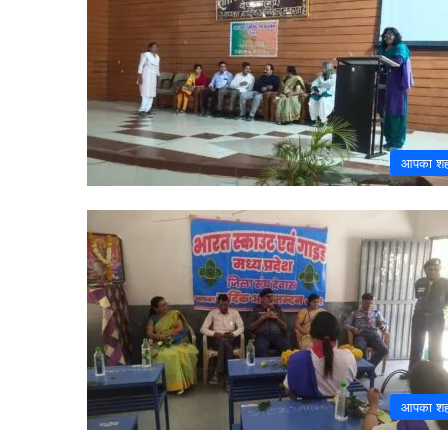
आपका श
आपका श