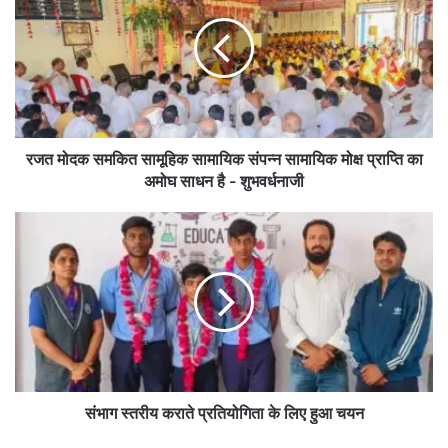
समकित
सामूहिक
सामायिक
संपन्न
सामायिक
मोक्ष
प्राप्ति
का
रजत मोदक समकित सामूहिक सामायिक संपन्न सामायिक मोक्ष प्राप्ति का
अमोघ
अमोघ साधन है - शुभवर्धनाजी
साधन
है
संभाग
-
स्तरीय
शुभवर्धनाजी
कराते
प्रतियोगिता
के
लिए
हुआ
चयन
संभाग स्तरीय कराते प्रतियोगिता के लिए हुआ चयन