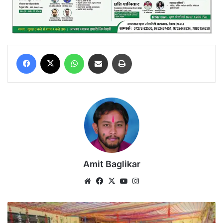
Facebook
X
WhatsApp
Share via Email
Print
Amit Baglikar
Website
Facebook
X
YouTube
Instagram
रजत
मोदक