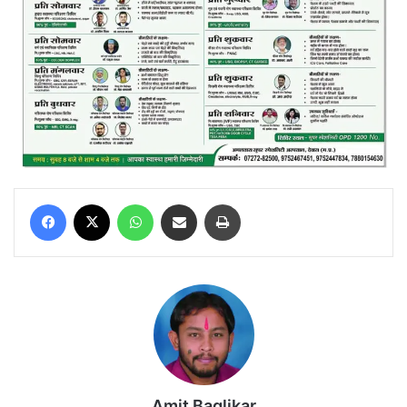
Facebook
X
WhatsApp
Share via Email
Print
Amit Baglikar