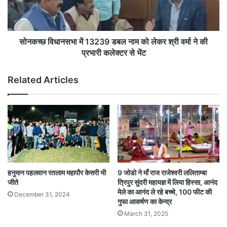
को
लेकर
श्री
वर्मा
सोनकच्छ विधानसभा में 13239 डबल नाम को लेकर श्री वर्मा ने की
ने
प्रभारी कलेक्टर से भेंट
की
प्रभारी
Related Articles
कलेक्टर
से
भेंट
हनुमान पहलवान रतलाम महापौर केसरी भी
9 जोडो ने माँ राज राजेश्वरी ललिताम्बा
जीते
त्रिपुर सुंदरी महायज्ञ में लिया हिस्सा, आनंद
मेले का आनंद ले रहे बच्चे, 100 फीट की
December 31, 2024
गुफा आकर्षण का केन्द्र
March 31, 2025