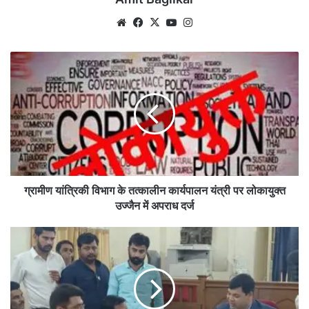
Website
Facebook
X
YouTube
Instagram
ग्रामीण
यांत्रिकी
विभाग
के
तत्कालीन
कार्यपालन
यंत्री
पर
लोकायुक्त
उज्जैन
ग्रामीण यांत्रिकी विभाग के तत्कालीन कार्यपालन यंत्री पर लोकायुक्त
में
उज्जैन में अपराध दर्ज
अपराध
दर्ज
सोनकच्छ
विधानसभा
में
13239
डबल
नाम