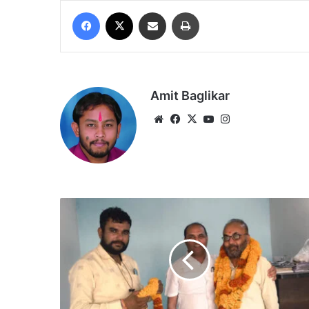
Facebook
X
Share via Email
Print
Amit Baglikar
Website
Facebook
X
YouTube
Instagram
मानव
अधिकार
एवं
योग-
शिक्षा
विभाग
में
नियुक्ति