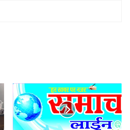
कचरा
डालने
से
रोका
तो
घर
के
बाहर