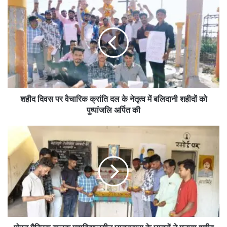
शहीद
दिवस
पर
वैचारिक
क्रांति
दल
के
नेतृत्व
में
बलिदानी
शहीद दिवस पर वैचारिक क्रांति दल के नेतृत्व में बलिदानी शहीदों को
शहीदों
पुष्पांजलि अर्पित की
को
पुष्पांजलि
पोस्ट
अर्पित
मैट्रिक
की
बालक
महाविद्यालयीन
छात्रावास
के
छात्रों
ने
मनाया
शहीद