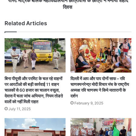
पोस्ट मैट्रिक बालक महाविद्यालयीन छात्रावास के छात्रों ने मनाया शहीद
दिवस
दिवस
Related Articles
बिना पीयूसी और परमिट के चल रहे वाहनों
दिल्ली में आप और पाप दोनों साफ – रवि
पर आरटीओ की बड़ी कार्रवाई 11 वाहन
चाणक्यनरेन्द्र मोदी विचार मंच के राष्ट्रीय
चालकों से 60 हजार का चालान वसूला,
अध्यक्ष रवि चाणक्य ने किये मातारानी के
देवास में चला जांच अभियान, नियम तोडऩे
दर्शन
वालों को नहीं मिली राहत
February 9, 2025
July 11, 2025