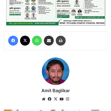
Facebook
X
WhatsApp
Share via Email
Print
Amit Baglikar
Website
Facebook
X
YouTube
Instagram