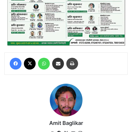
Facebook
X
WhatsApp
Share via Email
Print
Amit Baglikar