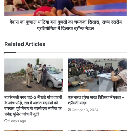
समाचार
का
लाईन
चमकता
जल्द
सितारा,
हीे
राज्य
देवास का कुणाल भाटिया बना कुश्ती का चमकता सितारा, राज्य स्तरीय
करेगा
स्तरीय
प्रतियोगिता में दिलाया ब्रॉन्ज मेडल
खुलासा….
प्रतियोगिता
में
Related Articles
दिलाया
ब्रॉन्ज
मेडल
बजरंगबली नगर पार्ट-2 में खड़े पांच वाहनों
एक भारत श्रेष्ठ भारत विविधता में एकता –
के कांच फोड़े, रात में अज्ञात बदमाशों की
श्रीमती यादव
वारदात, पूर्व विवाद के चलते एक व्यक्ति पर
October 3, 2024
संदेह; पुलिस जांच में जुटी
5 days ago