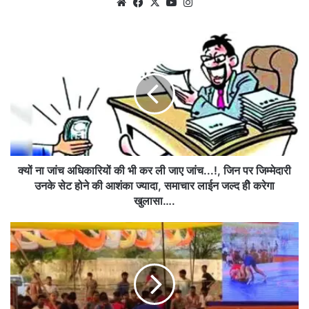
Website
Facebook
X
YouTube
Instagram
क्यों
ना
जांच
अधिकारियों
की
भी
कर
ली
जाए
जांच...!,
क्यों ना जांच अधिकारियों की भी कर ली जाए जांच...!, जिन पर जिम्मेदारी
जिन
उनके सेट होने की आशंका ज्यादा, समाचार लाईन जल्द हीे करेगा
पर
खुलासा….
जिम्मेदारी
उनके
देवास
सेट
का
होने
कुणाल
की
भाटिया
आशंका
बना
ज्यादा,
कुश्ती