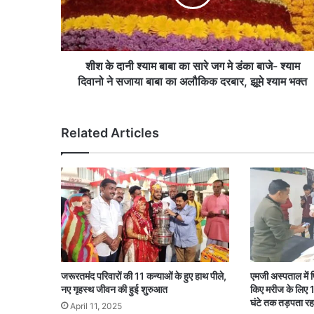
का
सारे
जग
मे
डंका
शीश के दानी श्याम बाबा का सारे जग मे डंका बाजे- श्याम
बाजे-
दिवानो ने सजाया बाबा का अलौकिक दरबार, झूमे श्याम भक्त
श्याम
दिवानो
ने
Related Articles
सजाया
बाबा
का
अलौकिक
दरबार,
झूमे
श्याम
भक्त
जरूरतमंद परिवारों की 11 कन्याओं के हुए हाथ पीले,
एमजी अस्पताल में 
नए गृहस्थ जीवन की हुई शुरुआत
किए मरीज के लिए 1
घंटे तक तड़पता रहा
April 11, 2025