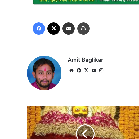
Facebook
X
Share via Email
Print
Amit Baglikar
Website
Facebook
X
YouTube
Instagram
शीश
के
दानी
श्याम
बाबा