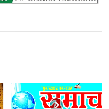
पूज्य
सिंध
हिन्दू
पंचायत
द्वारा