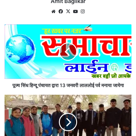
Amit Baglikar
Website
Facebook
X
YouTube
Instagram
पूज्य
सिंध
हिन्दू
पंचायत
द्वारा
13
जनवरी
लाललोई
पर्व
मनाया
पूज्य सिंध हिन्दू पंचायत द्वारा 13 जनवरी लाललोई पर्व मनाया जायेगा
जायेगा
राज्य
स्तरीय
पिट्टू
प्रतियोगिता
के
लिए
खिलाड़ी