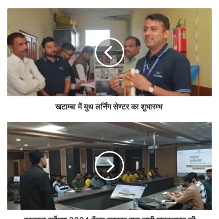
खटाम्बा
में
युथ
लर्निंग
सेण्टर
का
शुभारम्भ
खटाम्बा में युथ लर्निंग सेण्टर का शुभारम्भ
स्वच्छता
सर्वेक्षण
2024
केंद्र
सरकार
द्वारा
जारी
गाइडलाइन
की
बारीकियों