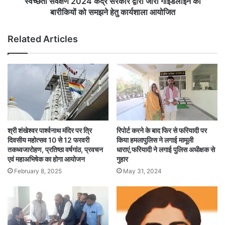
स्वच्छता सर्वेक्षण 2024 केंद्र सरकार द्वारा जारी गाइडलाइन की
को
बारीकियों को समझने हेतु कार्यशाला आयोजित
समझने
हेतु
Related Articles
कार्यशाला
आयोजित
श्री शंखेश्वर पार्श्वनाथ मंदिर पर त्रि
रिपोर्ट करने के बाद फिर से फरियादी पर
दिवसीय महोत्सव 10 से 12 फरवरी
किया हमलापुलिस ने लगाई मामूली
तकध्वजारोहण, प्रतिष्ठा वर्षगांठ, प्रवचन
धाराएं,फरियादी ने लगाई पुलिस अधीक्षक से
एवं महाअभिषेक का होगा आयोजन
गुहार
February 8, 2025
May 31, 2024