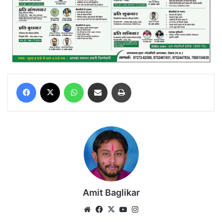
Facebook
X
WhatsApp
Share via Email
Print
Amit Baglikar
Website
Facebook
X
YouTube
Instagram