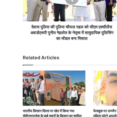
पहल
को
सीएम
एक्सीलेंस
अवार्डएसपी
देवास पुलिस की पुलिस चौपाल पहल को सीएम एक्सीलेंस
पुनीत
अवार्डएसपी पुनीत गेहलोत के नेतृत्व में सामुदायिक पुलिसिंग
गेहलोत
का मॉडल बना मिसाल
के
नेतृत्व
में
Related Articles
सामुदायिक
पुलिसिंग
का
मॉडल
बना
मिसाल
भारतीय किसान दिवस पर खेत में किया गया
फेसबुक पर उज्जैन 
सेमीनारप्रदेश के कई शहरों के किसान हुए शामिल
महिला फोटो अपलोड