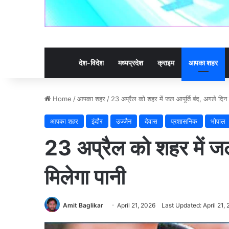
देश-विदेश
मध्यप्रदेश
क्राइम
आपका शहर
Home
/
आपका शहर
/
23 अप्रैल को शहर में जल आपूर्ति बंद, अगले दिन 
आपका शहर
इंदौर
उज्जैन
देवास
प्रशासनिक
भोपाल
23 अप्रैल को शहर में जल
मिलेगा पानी
Amit Baglikar
April 21, 2026
Last Updated: April 21,