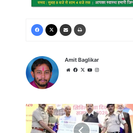
Facebook
X
Share via Email
Print
Amit Baglikar
Website
Facebook
X
YouTube
Instagram
देवास
पुलिस
की
पुलिस
चौपाल