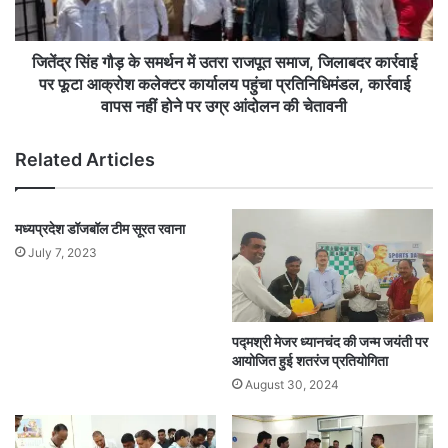
राजपूत
समाज,
जिलाबदर
जितेंद्र सिंह गौड़ के समर्थन में उतरा राजपूत समाज, जिलाबदर कार्रवाई
कार्रवाई
पर फूटा आक्रोश कलेक्टर कार्यालय पहुंचा प्रतिनिधिमंडल, कार्रवाई
पर
वापस नहीं होने पर उग्र आंदोलन की चेतावनी
फूटा
आक्रोश
Related Articles
कलेक्टर
कार्यालय
पहुंचा
प्रतिनिधिमंडल,
मध्यप्रदेश डॉजबॉल टीम सूरत रवाना
कार्रवाई
July 7, 2023
वापस
नहीं
होने
पर
पद्मश्री मेजर ध्यानचंद की जन्म जयंती पर
उग्र
आयोजित हुई शतरंज प्रतियोगिता
आंदोलन
August 30, 2024
की
चेतावनी