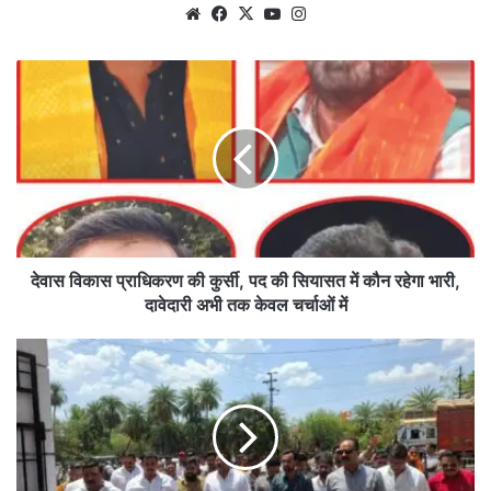
Website
Facebook
X
YouTube
Instagram
देवास
विकास
प्राधिकरण
की
कुर्सी,
पद
की
सियासत
में
कौन
देवास विकास प्राधिकरण की कुर्सी, पद की सियासत में कौन रहेगा भारी,
रहेगा
दावेदारी अभी तक केवल चर्चाओं में
भारी,
दावेदारी
जितेंद्र
अभी
सिंह
तक
गौड़
केवल
के
चर्चाओं
समर्थन
में
में
उतरा