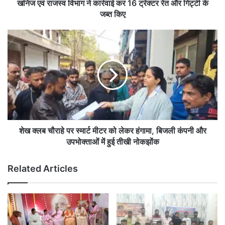
रेत
खनिज एवं राजस्व विभाग ने कार्रवाई कर 16 ट्रेक्टर रेत और गिट्टी के
और
जब्त किए
गिट्टी
के
शेख
जब्त
क्लब
किए
चौराहे
पर
स्मार्ट
मीटर
को
लेकर
हंगामा,
बिजली
शेख क्लब चौराहे पर स्मार्ट मीटर को लेकर हंगामा, बिजली कंपनी और
कंपनी
उपभोक्ताओं में हुई तीखी नोकझोंक
और
उपभोक्ताओं
Related Articles
में
हुई
तीखी
नोकझोंक