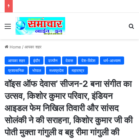
Menu
Se
Home
/
आपका शहर
आपका शहर
इंदौर
उज्जैन
देवास
देश-विदेश
धर्म-आध्यत्म
प्रशासनिक
भोपाल
मध्यप्रदेश
महाराष्ट्र
वॉइस ऑफ देवास’ सीजन-2 बना संगीत का
उत्सव, किशोर कुमार परिवार, इंडियन
आइडल फेम निखिल तिवारी और सांसद
सोलंकी ने की सराहना, किशोर कुमार जी की
पोती मुक्ता गांगुली व बहु रीमा गांगुली की