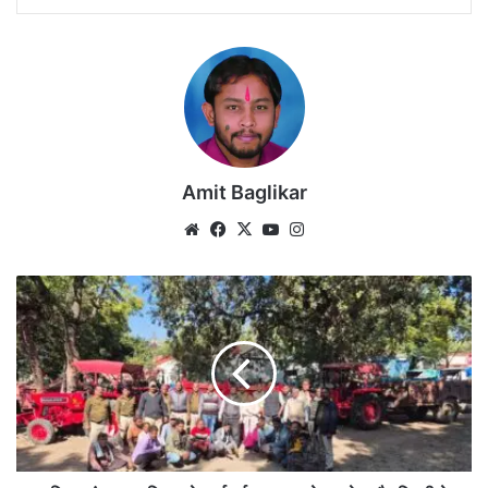
Amit Baglikar
Website
Facebook
X
YouTube
Instagram
खनिज
एवं
राजस्व
विभाग
ने
कार्रवाई
कर
16
ट्रेक्टर